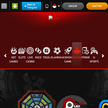
Main di
MASUK
DAFTAR
Telegram
HOT
SLOTS
LIVE
RACE
TOGEL
OLAHRAGA
CRASH
ARCADE
POKER
E-
SABUN
GAMES
CASINO
GAME
SPORTS
AYAM