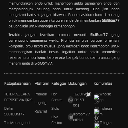
memungkinkan anda untuk menambah saldo permainan anda dan
memperbanyak peluang anda untuk menang. Dan jika anda
mengalami hari sial, jangan khawatir. Bonus cashback kami dirancang
untuk meringankan beban kerugian anda dan memberikan
SlotBom77
peluang lain untuk mengejar kemenangan.
Terakhir, jangan lewatkan promosi menarik
SlotBom77
yang
berlangsung sepanjang waktu. Promosi ini bisa berupa turnamen,
kompetisi, atau acara khusus yang memberi anda kesempatan untuk
memenangkan hadiah besar. Ingatlah untuk selalu memeriksa
halaman promosi kami, karena ada banyak bonus dan promosi yang
menanti anda di
SlotBom77.
Kebijaksanaan
Platform
Kategori
Dukungan
Komunitas
TUTORIAL CARA
Promosi
Hot
+62819
Whatsa
DEPOSIT VIA QRIS
Games
13459
pp
Loyalty
991
Daftar
Slots
Instagra
Referral
SLOTBOM77
slotbom77
m
Live
official
Trik Menang Judi
Casino
Telegra