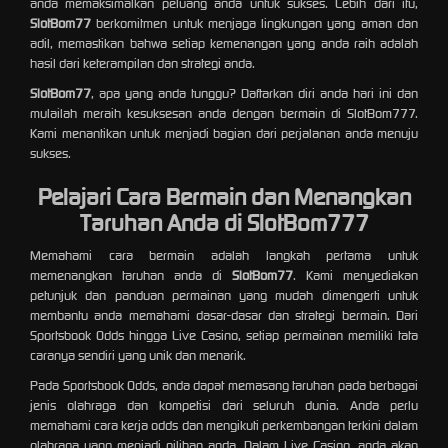
anda memaksimalkan peluang anda untuk sukses. Lebih dari itu,
SlotBom77
berkomitmen untuk menjaga lingkungan yang aman dan
adil, memastikan bahwa setiap kemenangan yang anda raih adalah
hasil dari keterampilan dan strategi anda.
SlotBom77
, apa yang anda tunggu? Daftarkan diri anda hari ini dan
mulailah meraih kesuksesan anda dengan bermain di SlotBom777.
Kami menantikan untuk menjadi bagian dari perjalanan anda menuju
sukses.
Pelajari Cara Bermain dan Menangkan
Taruhan Anda di SlotBom777
Memahami cara bermain adalah langkah pertama untuk
memenangkan taruhan anda di
SlotBom77
. Kami menyediakan
petunjuk dan panduan permainan yang mudah dimengerti untuk
membantu anda memahami dasar-dasar dan strategi bermain. Dari
Sportsbook Odds hingga Live Casino, setiap permainan memiliki tata
caranya sendiri yang unik dan menarik.
Pada Sportsbook Odds, anda dapat memasang taruhan pada berbagai
jenis olahraga dan kompetisi dari seluruh dunia. Anda perlu
memahami cara kerja odds dan mengikuti perkembangan terkini dalam
olahraga yang menjadi pilihan anda. Dalam Live Casino, anda akan