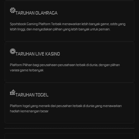
TARUHAN OLAHRAGA
Sportsbook Gaming Platform Terbaik menawarkan lebih banyak game, odds yang
lebih tinggi, dan menyediakan pilihan yang lebih banyak untuk pemain.
TARUHAN LIVE KASINO
Platform Pilihan bagi perusahaan-perusahaan terbaik di dunia, dengan pilihan
variasi game terbanyak
TARUHAN TOGEL
Platform togel yang menarik dari perusahan terbaik di dunia yang menawarkan
hadiah kemenangan besar