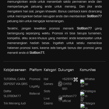
memungkinkan anda untuk menambah saldo permainan anda dan
memperbanyak peluang anda untuk menang. Dan jika anda
mengalami hari sial, jangan khawatir. Bonus cashback kami dirancang
untuk meringankan beban kerugian anda dan memberikan
SlotBom77
peluang lain untuk mengejar kemenangan.
Terakhir, jangan lewatkan promosi menarik
SlotBom77
yang
berlangsung sepanjang waktu. Promosi ini bisa berupa turnamen,
kompetisi, atau acara khusus yang memberi anda kesempatan untuk
memenangkan hadiah besar. Ingatlah untuk selalu memeriksa
halaman promosi kami, karena ada banyak bonus dan promosi yang
menanti anda di
SlotBom77.
Kebijaksanaan
Platform
Kategori
Dukungan
Komunitas
TUTORIAL CARA
Promosi
Hot
+62819
Whatsa
DEPOSIT VIA QRIS
Games
13459
pp
Loyalty
991
Daftar
Slots
Instagra
Referral
SLOTBOM77
slotbom77
m
Live
official
Trik Menang Judi
Casino
Telegra
m