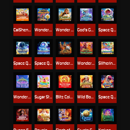
CaiShen Mega Fortune
Wonders of Machu Picchu
Wonder of Hanging Garden
God's Gambit: Poseidon
Space Quest: Earth
Space Quest: Moon
Space Quest: Neptune
Wonders of Colosseum
Wonders of Grand Canyon
Slithering Riches
Wonders of Taj Mahal
Sugar Strike
Blitz Coin: Hold & Win
Wild Bounty Queen
Space Quest: Mars