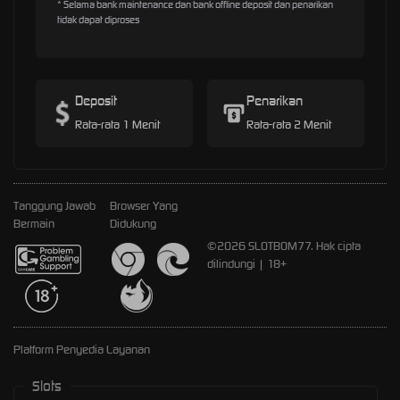
* Selama bank maintenance dan bank offline deposit dan penarikan
tidak dapat diproses
Deposit
Penarikan
Rata-rata 1 Menit
Rata-rata 2 Menit
Tanggung Jawab
Browser Yang
Bermain
Didukung
©2026 SLOTBOM77. Hak cipta
dilindungi | 18+
Platform Penyedia Layanan
Slots