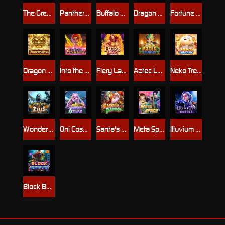
The Great Sorcery
Panthera Pardus
Buffalo Blaze
Dragon Treasure
Fortune Realm
Dragon Wish
Into the Fay: Ashley
Fiery Lady
Aztec Legacy
Neko Treasure
Wonders of Zeus
Oni Cosmic Atlas
Santa's Payday
Meta Space
Illuvium Master
Block Buster