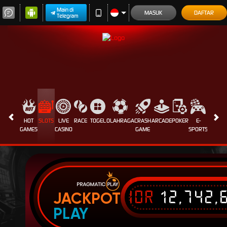
Main di
MASUK
DAFTAR
Telegram
HOT
SLOTS
LIVE
RACE
TOGEL
OLAHRAGA
CRASH
ARCADE
POKER
E-
SABUN
GAMES
CASINO
GAME
SPORTS
AYAM
IDR
12,742,
JACKPOT
PLAY