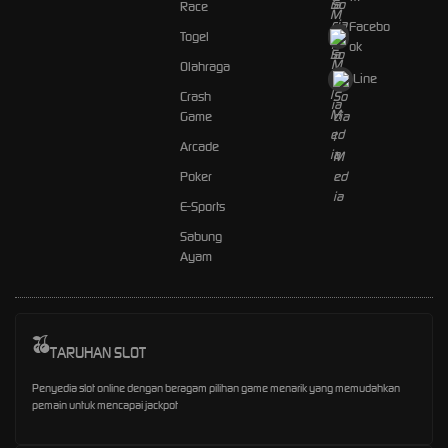
Race
Facebo
Togel
ok
Olahraga
Line
Crash
Game
Arcade
Poker
E-Sports
Sabung
Ayam
TARUHAN SLOT
Penyedia slot online dengan beragam pilihan game menarik yang memudahkan
pemain untuk mencapai jackpot