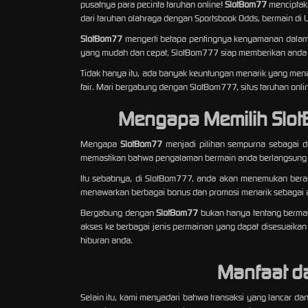
pusatnya para pecinta taruhan online!
SlotBom77
menciptak
dari taruhan olahraga dengan Sportsbook Odds, bermain di 
SlotBom77
mengerti betapa pentingnya kenyamanan dalam 
yang mudah dan cepat, SlotBom777 siap memberikan anda p
Tidak hanya itu, ada banyak keuntungan menarik yang menan
fair. Mari bergabung dengan SlotBom777, situs taruhan on
Mengapa Memilih Slot
Mengapa
SlotBom77
menjadi pilihan sempurna sebagai d
memastikan bahwa pengalaman bermain anda berlangsung d
Itu sebabnya, di SlotBom777, anda akan menemukan berag
menawarkan berbagai bonus dan promosi menarik sebagai apr
Bergabung dengan
SlotBom77
bukan hanya tentang bermai
akses ke berbagai jenis permainan yang dapat disesuaikan
hiburan anda.
Manfaat d
Selain itu, kami menyadari bahwa transaksi yang lancar d