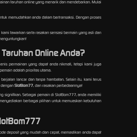
inan taruhan online yang menarik dan mendebarkan. Mulai
 untuk memudahkan anda dalam bertransaksi. Dengan proses
 kami tawarkan serta rasakan sensasi bermain yang asli dan
menguntungkan!
 Taruhan Online Anda?
enis permainan yang dapat anda nikmati, tetapi kami juga
main adalah prioritas utama.
jalan lancar dan tanpa hambatan. Selain itu, kami terus
ne dengan
SlotBom77
, dan rasakan perbedaannya!
g signifikan. Sebagai pemain di SlotBom777, anda memiliki
mi menyediakan berbagai pilihan untuk memuaskan kebutuhan
SlotBom777
de deposit yang mudah dan cepat, memastikan anda dapat