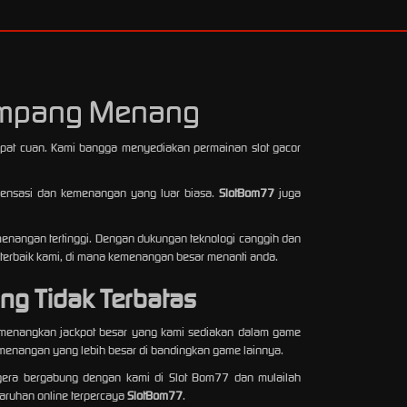
Gampang Menang
pat cuan.
Kami bangga menyediakan permainan slot gacor
sensasi dan kemenangan yang luar biasa.
SlotBom77
juga
menangan tertinggi. Dengan dukungan teknologi canggih dan
 terbaik kami, di mana kemenangan besar menanti anda.
ng Tidak Terbatas
emenangkan jackpot besar yang kami sediakan dalam game
enangan yang lebih besar di bandingkan game lainnya.
egera bergabung dengan kami di Slot Bom77 dan mulailah
taruhan online terpercaya
SlotBom77
.