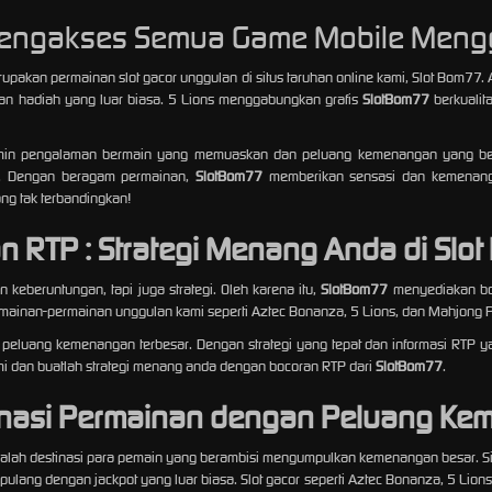
engakses Semua Game Mobile Men
upakan permainan slot gacor unggulan di situs taruhan online kami, Slot Bom
n hadiah yang luar biasa. 5 Lions menggabungkan grafis
SlotBom77
berkuali
min pengalaman bermain yang memuaskan dan peluang kemenangan yang besar
t. Dengan beragam permainan,
SlotBom77
memberikan sensasi dan kemenangan
g tak terbandingkan!
n RTP : Strategi Menang Anda di Slo
eberuntungan, tapi juga strategi. Oleh karena itu,
SlotBom77
menyediakan bo
mainan-permainan unggulan kami seperti Aztec Bonanza, 5 Lions, dan Mahjong 
uang kemenangan terbesar. Dengan strategi yang tepat dan informasi RTP yan
mi dan buatlah strategi menang anda dengan bocoran RTP dari
SlotBom77
.
tinasi Permainan dengan Peluang Kem
 adalah destinasi para pemain yang berambisi mengumpulkan kemenangan besar. 
ulang dengan jackpot yang luar biasa. Slot gacor seperti Aztec Bonanza, 5 Lio