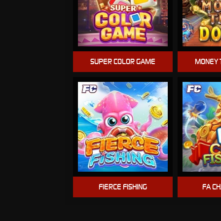
SUPER COLOR GAME
MONEY 
FIERCE FISHING
FA CH