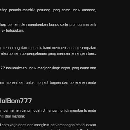
Setiap pemain memiliki peluang yang sama untuk menang,
tiap pemain dan memberikan bonus serta promosi menarik
tak terlupakan.
g menantang dan menarik, kami memberi anda kesempatan
t atau pemain berpengalaman yang mencari tantangan baru,
m77
berkomitmen untuk menjaga lingkungan yang aman dan
ami menantikan untuk menjadi bagian dari perjalanan anda
 SlotBom777
an permainan yang mudah dimengerti untuk membantu anda
nik dan menarik.
 cara kerja odds dan mengikuti perkembangan terkini dalam