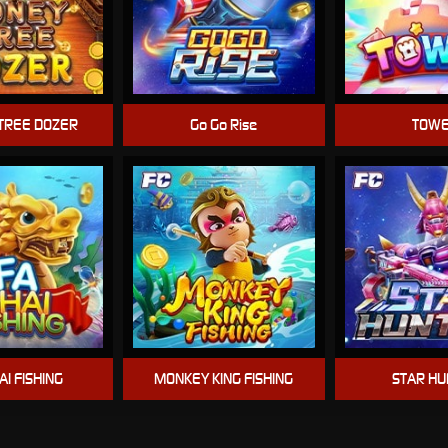
TREE DOZER
Go Go Rise
TOW
AI FISHING
MONKEY KING FISHING
STAR HU