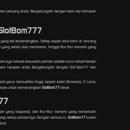
atkan peluang anda. Bergabunglah dengan kami dan temukan
 SlotBom777
yang tak terbandingkan. Setiap aspek situs kami di rancang
ng selalu siap membantu, hingga fitur-fitur menarik yang
percaya bahwa kepuasan pemain adalah kunci keberhasilan
aui harapan anda. Bergabunglah dengan Slot Bom77 dan
 gacor berkualitas tinggi seperti Aztec Bonanza, 5 Lions,
g anda untuk memenangkan
SlotBom77
besar.
m77
 yang responsif, dan fitur-fitur menarik yang menambah
bagi setiap pemainnya. Dengan semua ini,
SlotBom77
bukan
line.