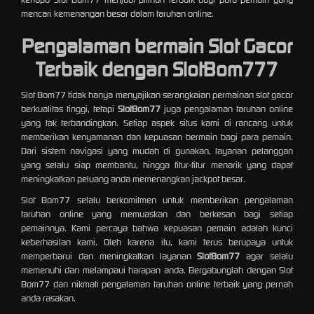
mencari kemenangan besar dalam taruhan online.
Pengalaman bermain Slot Gacor
Terbaik dengan SlotBom777
Slot Bom77 tidak hanya menyajikan serangkaian permainan slot gacor
berkualitas tinggi, tetapi
SlotBom77
juga pengalaman taruhan online
yang tak terbandingkan. Setiap aspek situs kami di rancang untuk
memberikan kenyamanan dan kepuasan bermain bagi para pemain.
Dari sistem navigasi yang mudah di gunakan, layanan pelanggan
yang selalu siap membantu, hingga fitur-fitur menarik yang dapat
meningkatkan peluang anda memenangkan jackpot besar.
Slot Bom77 selalu berkomitmen untuk memberikan pengalaman
taruhan online yang memuaskan dan berkesan bagi setiap
pemainnya. Kami percaya bahwa kepuasan pemain adalah kunci
keberhasilan kami. Oleh karena itu, kami terus berupaya untuk
memperbarui dan meningkatkan layanan
SlotBom77
agar selalu
memenuhi dan melampaui harapan anda. Bergabunglah dengan Slot
Bom77 dan nikmati pengalaman taruhan online terbaik yang pernah
anda rasakan.