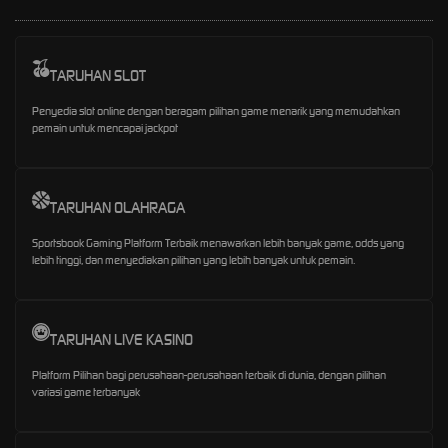
TARUHAN SLOT
Penyedia slot online dengan beragam pilihan game menarik yang memudahkan
pemain untuk mencapai jackpot
TARUHAN OLAHRAGA
Sportsbook Gaming Platform Terbaik menawarkan lebih banyak game, odds yang
lebih tinggi, dan menyediakan pilihan yang lebih banyak untuk pemain.
TARUHAN LIVE KASINO
Platform Pilihan bagi perusahaan-perusahaan terbaik di dunia, dengan pilihan
variasi game terbanyak