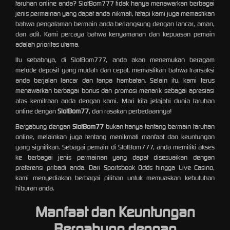
taruhan online anda? SlotBom777 tidak hanya menawarkan berbagai
jenis permainan yang dapat anda nikmati, tetapi kami juga memastikan
bahwa pengalaman bermain anda berlangsung dengan lancar, aman,
dan adil. Kami percaya bahwa kenyamanan dan kepuasan pemain
adalah prioritas utama.
Itu sebabnya, di SlotBom777, anda akan menemukan beragam
metode deposit yang mudah dan cepat, memastikan bahwa transaksi
anda berjalan lancar dan tanpa hambatan. Selain itu, kami terus
menawarkan berbagai bonus dan promosi menarik sebagai apresiasi
atas kemitraan anda dengan kami. Mari kita jelajahi dunia taruhan
online dengan
SlotBom77
, dan rasakan perbedaannya!
Bergabung dengan
SlotBom77
bukan hanya tentang bermain taruhan
online, melainkan juga tentang menikmati manfaat dan keuntungan
yang signifikan. Sebagai pemain di SlotBom777, anda memiliki akses
ke berbagai jenis permainan yang dapat disesuaikan dengan
preferensi pribadi anda. Dari Sportsbook Odds hingga Live Casino,
kami menyediakan berbagai pilihan untuk memuaskan kebutuhan
hiburan anda.
Manfaat dan Keuntungan
Bergabung dengan