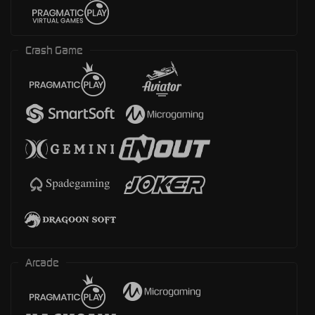
Crash Game
Arcade