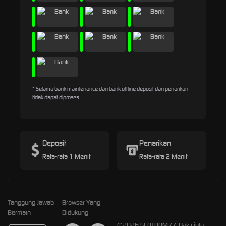
* Selama bank maintenance dan bank offline deposit dan penarikan
tidak dapat diproses
Deposit
Penarikan
Rata-rata 1 Menit
Rata-rata 2 Menit
Tanggung Jawab
Browser Yang
Bermain
Didukung
©2026 SLOTBOM77. Hak cipta