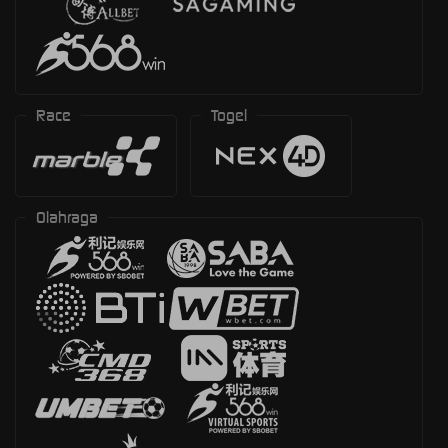
Race
Togel
Olahraga