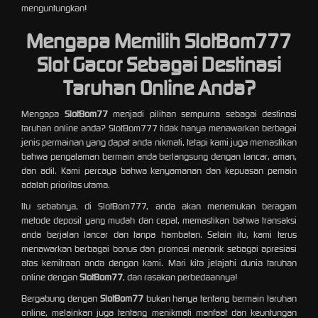
menguntungkan!
Mengapa Memilih SlotBom777
Slot Gacor Sebagai Destinasi
Taruhan Online Anda?
Mengapa
SlotBom77
menjadi pilihan sempurna sebagai destinasi
taruhan online anda? SlotBom777 tidak hanya menawarkan berbagai
jenis permainan yang dapat anda nikmati, tetapi kami juga memastikan
bahwa pengalaman bermain anda berlangsung dengan lancar, aman,
dan adil. Kami percaya bahwa kenyamanan dan kepuasan pemain
adalah prioritas utama.
Itu sebabnya, di SlotBom777, anda akan menemukan beragam
metode deposit yang mudah dan cepat, memastikan bahwa transaksi
anda berjalan lancar dan tanpa hambatan. Selain itu, kami terus
menawarkan berbagai bonus dan promosi menarik sebagai apresiasi
atas kemitraan anda dengan kami. Mari kita jelajahi dunia taruhan
online dengan
SlotBom77
, dan rasakan perbedaannya!
Bergabung dengan
SlotBom77
bukan hanya tentang bermain taruhan
online, melainkan juga tentang menikmati manfaat dan keuntungan