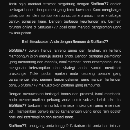
Tentu saja, manfaat terbesar bergabung dengan
SlotBom77
adalah
berbagai bonus dan promosi yang kami tawarkan. Kami menghargai
setiap pemain dan memberikan bonus serta promosi menarik sebagai
bentuk apresiasi kami. Dengan berbagai keuntungan ini, bermain
taruhan online di SlotBom777 pasti akan menjadi pengalaman yang
tak terlupakan.
Raih Kesuksesan Anda dengan Bermain di SlotBom77
SlotBom77
bukan hanya tentang game dan taruhan, ini tentang
membangun jalan menuju sukses anda. Dengan beragam permainan
yang menantang dan menarik, kami memberi anda kesempatan untuk
mengasah keterampilan dan strategi anda, sambil menikmati
prosesnya. Tidak peduli apakah anda seorang pemula yang
bersemangat atau pemain berpengalaman yang mencari tantangan
baru, SlotBom777 menyediakan platform yang sempurna.
Dengan menawarkan berbagai bonus dan promosi, kami membantu
anda memaksimalkan peluang anda untuk sukses. Lebih dari itu,
SlotBom77
berkomitmen untuk menjaga lingkungan yang aman dan
adil, memastikan bahwa setiap kemenangan yang anda raih adalah
hasil dari keterampilan dan strategi anda.
SlotBom77
, apa yang anda tunggu? Daftarkan diri anda hari ini dan