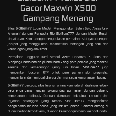
Gacor Maxwin X500
Gampang Menang
Situs
SlotBom77
Login Mudah Menggunakan Salah Satu Akses Link
Alternatif dengan Penyedia Rtp SlotBom777 dengan Modal Receh
dapat cuan.
Kami bangga menyediakan permainan slot gacor dengan
jackpot yang menggiurkan, memberikan tantangan yang seru dan
keuntungan yang maksimal.
Permainan unggulan kami seperti Aztec Bonanza, 5 Lions dan
Mahjong Panda adalah pilihan terbaik bagi para pemain yang mencari
sensasi dan kemenangan yang luar biasa.
SlotBom77
juga
memberikan bocoran RTP untuk para pemain slot pragmatic,
membantu anda membuat strategi dan mencapai kemenangan besar.
SlotBom77
percaya, situs taruhan online kami adalah destinasi terbaik
bagi anda yang mencari rekomendasi permainan dengan peluang
kemenangan tertinggi. Dengan dukungan teknologi canggih dan
layanan pelanggan yang ramah, Slot Bom77 menghadirkan
pengalaman taruhan online yang tak terlupakan. Selamat datang di
dunia taruhan terbaik kami, di mana kemenangan besar menanti anda.