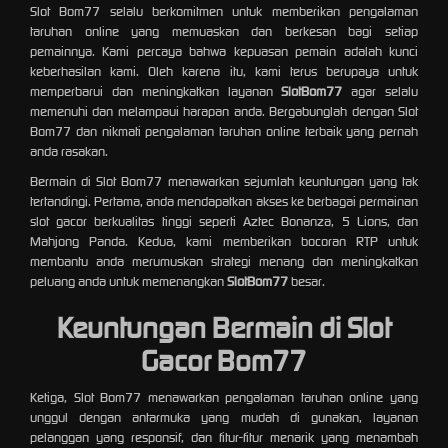
Slot Bom77 selalu berkomitmen untuk memberikan pengalaman
taruhan online yang memuaskan dan berkesan bagi setiap
pemainnya. Kami percaya bahwa kepuasan pemain adalah kunci
keberhasilan kami. Oleh karena itu, kami terus berupaya untuk
memperbarui dan meningkatkan layanan
SlotBom77
agar selalu
memenuhi dan melampaui harapan anda. Bergabunglah dengan Slot
Bom77 dan nikmati pengalaman taruhan online terbaik yang pernah
anda rasakan.
Bermain di Slot Bom77 menawarkan sejumlah keuntungan yang tak
tertandingi. Pertama, anda mendapatkan akses ke berbagai permainan
slot gacor berkualitas tinggi seperti Aztec Bonanza, 5 Lions, dan
Mahjong Panda. Kedua, kami memberikan bocoran RTP untuk
membantu anda merumuskan strategi menang dan meningkatkan
peluang anda untuk memenangkan
SlotBom77
besar.
Keuntungan Bermain di Slot
Gacor Bom77
Ketiga, Slot Bom77 menawarkan pengalaman taruhan online yang
unggul dengan antarmuka yang mudah di gunakan, layanan
pelanggan yang responsif, dan fitur-fitur menarik yang menambah