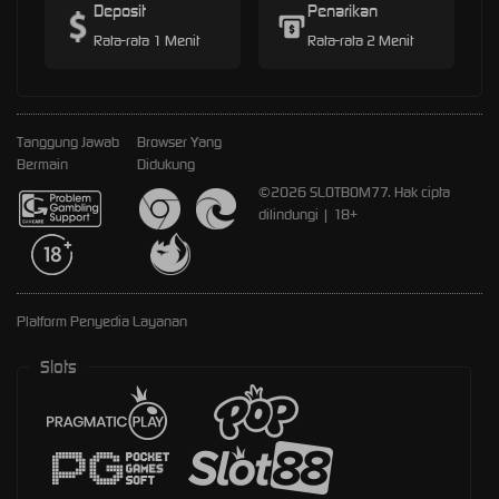
Deposit
Penarikan
Rata-rata 1 Menit
Rata-rata 2 Menit
Tanggung Jawab
Browser Yang
Bermain
Didukung
©2026 SLOTBOM77. Hak cipta
dilindungi | 18+
Platform Penyedia Layanan
Slots