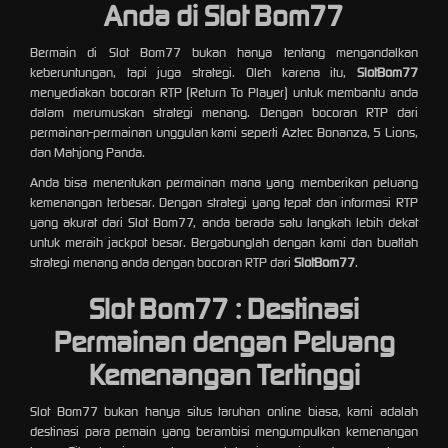
Anda di Slot Bom77
Bermain di Slot Bom77 bukan hanya tentang mengandalkan
keberuntungan, tapi juga strategi. Oleh karena itu,
SlotBom77
menyediakan bocoran RTP (Return To Player) untuk membantu anda
dalam merumuskan strategi menang. Dengan bocoran RTP dari
permainan-permainan unggulan kami seperti Aztec Bonanza, 5 Lions,
dan Mahjong Panda.
Anda bisa menentukan permainan mana yang memberikan peluang
kemenangan terbesar. Dengan strategi yang tepat dan informasi RTP
yang akurat dari Slot Bom77, anda berada satu langkah lebih dekat
untuk meraih jackpot besar. Bergabunglah dengan kami dan buatlah
strategi menang anda dengan bocoran RTP dari
SlotBom77
.
Slot Bom77 : Destinasi
Permainan dengan Peluang
Kemenangan Tertinggi
Slot Bom77 bukan hanya situs taruhan online biasa, kami adalah
destinasi para pemain yang berambisi mengumpulkan kemenangan