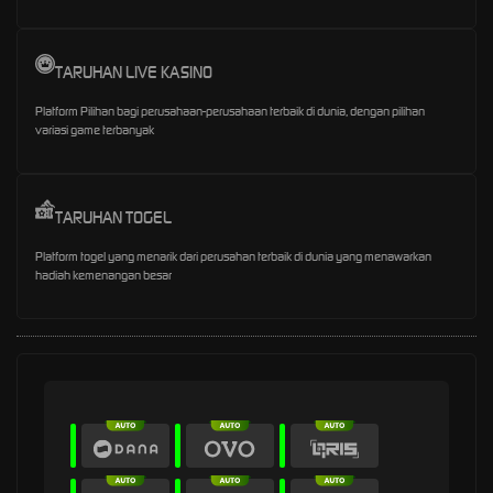
TARUHAN LIVE KASINO
Platform Pilihan bagi perusahaan-perusahaan terbaik di dunia, dengan pilihan
variasi game terbanyak
TARUHAN TOGEL
Platform togel yang menarik dari perusahan terbaik di dunia yang menawarkan
hadiah kemenangan besar