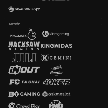
Arcade