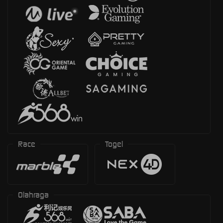
Race
Togel
Olahraga