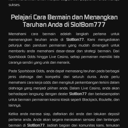
sukses.
Pelajari Cara Bermain dan Menangkan
Taruhan Anda di SlotBom777
Memahami cara bermain adalah langkah pertama untuk
memenangkan taruhan anda di
SlotBom77
. Kami menyediakan
petunjuk dan panduan permainan yang mudah dimengerti untuk
membantu anda memahami dasar-dasar dan strategi bermain. Dari
Sportsbook Odds hingga Live Casino, setiap permainan memiliki tata
caranya sendiri yang unik dan menarik.
Pada Sportsbook Odds, anda dapat memasang taruhan pada berbagai
jenis olahraga dan kompetisi dari seluruh dunia. Anda perlu
memahami cara kerja odds dan mengikuti perkembangan terkini dalam
olahraga yang menjadi pilihan anda. Dalam Live Casino, anda akan
berhadapan langsung dengan dealer
SlotBom77
dan berkesempatan
untuk bermain permainan kasino klasik seperti Blackjack, Roulette, dan
lainnya.
Ketika anda merasa siap, daftarkan diri anda dan lakukan deposit
pertama anda. Anda akan segera merasakan sensasi dan tantangan
bermain di
SlotBom77
. Jadilah bagian dari komunitas kami, temukan