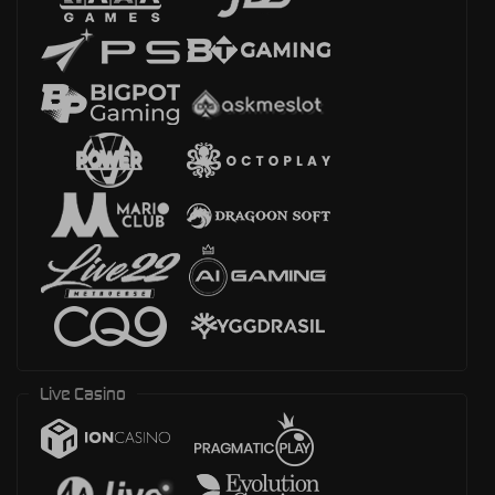
Live Casino