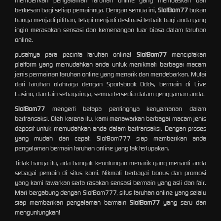
memberikan pengalaman taruhan online yang memuaskan dan
berkesan bagi setiap pemainnya. Dengan semua ini,
SlotBom77
bukan
hanya menjadi pilihan, tetapi menjadi destinasi terbaik bagi anda yang
ingin merasakan sensasi dan kemenangan luar biasa dalam taruhan
online.
pusatnya para pecinta taruhan online!
SlotBom77
menciptakan
platform yang memudahkan anda untuk menikmati berbagai macam
jenis permainan taruhan online yang menarik dan mendebarkan. Mulai
dari taruhan olahraga dengan Sportsbook Odds, bermain di Live
Casino, dan lain sebagainya, semua tersedia dalam genggaman anda.
SlotBom77
mengerti betapa pentingnya kenyamanan dalam
bertransaksi. Oleh karena itu, kami menawarkan berbagai macam jenis
deposit untuk memudahkan anda dalam bertransaksi. Dengan proses
yang mudah dan cepat, SlotBom777 siap memberikan anda
pengalaman bermain taruhan online yang tak terlupakan.
Tidak hanya itu, ada banyak keuntungan menarik yang menanti anda
sebagai pemain di situs kami. Nikmati berbagai bonus dan promosi
yang kami tawarkan serta rasakan sensasi bermain yang asli dan fair.
Mari bergabung dengan SlotBom777, situs taruhan online yang selalu
siap memberikan pengalaman bermain
SlotBom77
yang seru dan
menguntungkan!