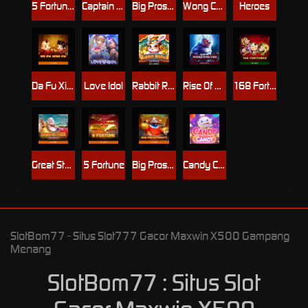
5 Fortune SA
Captain Golds Fortune
Big Prosperity SA
Wong Choy
Heroes
Da Fu Xiao Fu
Love Idol
Rabbit Riches
Rise Of Werewolves
168 Fortunes
Great Stars SA
5 Fortune
Big Prosperity
Candy Candy
SlotBom77 - Situs Slot777 Gacor Maxwin X500 Gampang
Menang
SlotBom77 : Situs Slot