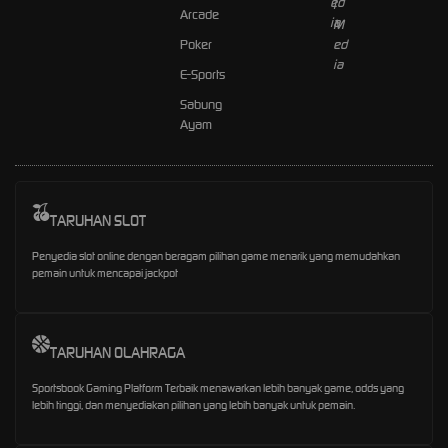
Arcade
Poker
E-Sports
Sabung
Ayam
TARUHAN SLOT
Penyedia slot online dengan beragam pilihan game menarik yang memudahkan
pemain untuk mencapai jackpot
TARUHAN OLAHRAGA
Sportsbook Gaming Platform Terbaik menawarkan lebih banyak game, odds yang
lebih tinggi, dan menyediakan pilihan yang lebih banyak untuk pemain.