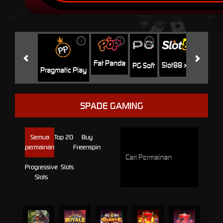
i
i
i
i
i
Facha
Fat Panda
Slot88 x PP
PG Soft
Pragmatic Play
SPADE GAMING
Semua
Top 20
Buy
permainan
Freenspin
Progressive
Slots
Slots