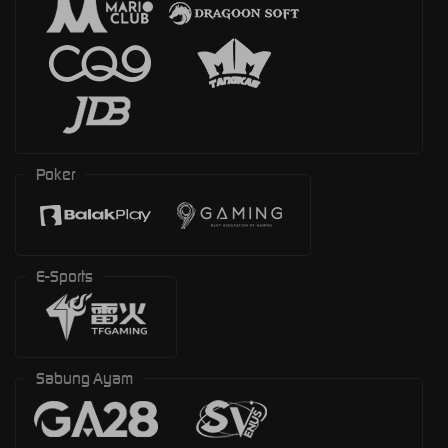
Poker
E-Sports
Sabung Ayam