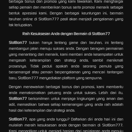
berbagai bonus dan promosi yang kami tawarkan. Kami menghargai
setiap pemain dan memberikan bonus serta promosi menarik sebagai
bentuk apresiasi kami. Dengan berbagai keuntungan ini, bermain
taruhan online di SlotBom777 pasti akan menjadi pengalaman yang
tak terlupakan.
Raih Kesuksesan Anda dengan Bermain di SlotBom77
SlotBom77
bukan hanya tentang game dan taruhan, ini tentang
membangun jalan menuju sukses anda. Dengan beragam permainan
yang menantang dan menarik, kami memberi anda kesempatan untuk
mengasah keterampilan dan strategi anda, sambil menikmati
prosesnya. Tidak peduli apakah anda seorang pemula yang
bersemangat atau pemain berpengalaman yang mencari tantangan
baru, SlotBom777 menyediakan platform yang sempurna.
Dengan menawarkan berbagai bonus dan promosi, kami membantu
anda memaksimalkan peluang anda untuk sukses. Lebih dari itu,
SlotBom77
berkomitmen untuk menjaga lingkungan yang aman dan
adil, memastikan bahwa setiap kemenangan yang anda raih adalah
hasil dari keterampilan dan strategi anda.
SlotBom77
, apa yang anda tunggu? Daftarkan diri anda hari ini dan
mulailah meraih kesuksesan anda dengan bermain di SlotBom777.
Kami menantikan untuk menjadi bagian dari perjalanan anda menuju