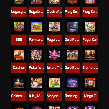
Legacy of Kong Maxways
Royale House
Clash of the Giants
Fiery Sevens
Fiery Sevens Exclusive
888
Farmland Frenzy Maxways
Royale Vegas
Gold Panther Maxways
Royal Katt
Caishen
Poker Ways
Jokers Treasure
Gold Rush Cowboys
Brothers kingdom
Golden Lotus SE
Juicy Market
Mahjong Riches
Dancing Fever
Mega 7