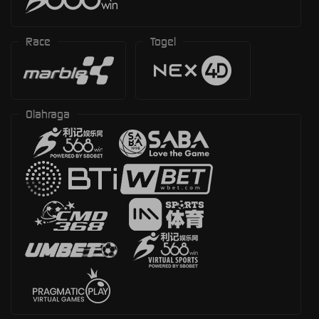
Race
Togel
Olahraga