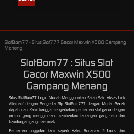
SlotBom77 - Situs Slot777 Gacor Maxwin X500 Gampang
Menang
SlotBom77 : Situs Slot
Gacor Maxwin X500
Gampang Menang
Situs
SlotBom77
Login Mudah Menggunakan Salah Satu Akses Link
Alternatif dengan Penyedia Rtp SlotBom777 dengan Modal Receh
dapat cuan.
Kami bangga menyediakan permainan slot gacor dengan
jackpot yang menggiurkan, memberikan tantangan yang seru dan
keuntungan yang maksimal.
Permainan unggulan kami seperti Aztec Bonanza, 5 Lions dan