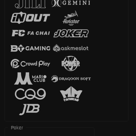
Poker