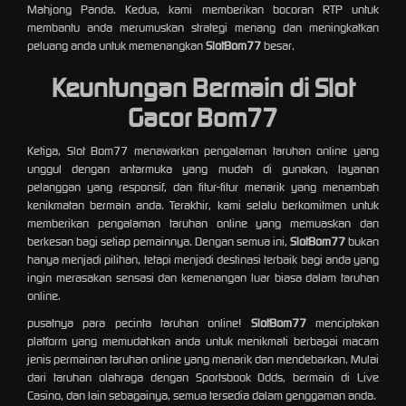
Mahjong Panda. Kedua, kami memberikan bocoran RTP untuk
membantu anda merumuskan strategi menang dan meningkatkan
peluang anda untuk memenangkan
SlotBom77
besar.
Keuntungan Bermain di Slot
Gacor Bom77
Ketiga, Slot Bom77 menawarkan pengalaman taruhan online yang
unggul dengan antarmuka yang mudah di gunakan, layanan
pelanggan yang responsif, dan fitur-fitur menarik yang menambah
kenikmatan bermain anda. Terakhir, kami selalu berkomitmen untuk
memberikan pengalaman taruhan online yang memuaskan dan
berkesan bagi setiap pemainnya. Dengan semua ini,
SlotBom77
bukan
hanya menjadi pilihan, tetapi menjadi destinasi terbaik bagi anda yang
ingin merasakan sensasi dan kemenangan luar biasa dalam taruhan
online.
pusatnya para pecinta taruhan online!
SlotBom77
menciptakan
platform yang memudahkan anda untuk menikmati berbagai macam
jenis permainan taruhan online yang menarik dan mendebarkan. Mulai
dari taruhan olahraga dengan Sportsbook Odds, bermain di Live
Casino, dan lain sebagainya, semua tersedia dalam genggaman anda.