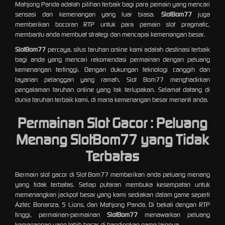
Mahjong Panda adalah pilihan terbaik bagi para pemain yang mencari
sensasi dan kemenangan yang luar biasa.
SlotBom77
juga
memberikan bocoran RTP untuk para pemain slot pragmatic,
membantu anda membuat strategi dan mencapai kemenangan besar.
SlotBom77
percaya, situs taruhan online kami adalah destinasi terbaik
bagi anda yang mencari rekomendasi permainan dengan peluang
kemenangan tertinggi. Dengan dukungan teknologi canggih dan
layanan pelanggan yang ramah, Slot Bom77 menghadirkan
pengalaman taruhan online yang tak terlupakan. Selamat datang di
dunia taruhan terbaik kami, di mana kemenangan besar menanti anda.
Permainan Slot Gacor : Peluang
Menang SlotBom77 yang Tidak
Terbatas
Bermain slot gacor di Slot Bom77 memberikan anda peluang menang
yang tidak terbatas. Setiap putaran membuka kesempatan untuk
memenangkan jackpot besar yang kami sediakan dalam game seperti
Aztec Bonanza, 5 Lions, dan Mahjong Panda. Di bekali dengan RTP
tinggi, permainan-permainan
SlotBom77
menawarkan peluang
kemenangan yang lebih besar di bandingkan game lainnya.