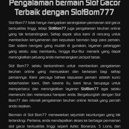
Pengalaman bermain Slot Gacor
Terbaik dengan SlotBom777
Slot Bom77 tidak hanya menyajikan serangkaian permainan slot gacor
berkualitas tinggi, tetapi
SlotBom77
juga pengalaman taruhan online
yang tak terbandingkan. Setiap aspek situs kami di rancang untuk
memberikan kenyamanan dan kepuasan bermain bagi para pemain.
Dari sistem navigasi yang mudah di gunakan, layanan pelanggan
yang selalu siap membantu, hingga fitur-fitur menarik yang dapat
meningkatkan peluang anda memenangkan jackpot besar.
Slot Bom77 selalu berkomitmen untuk memberikan pengalaman
taruhan online yang memuaskan dan berkesan bagi setiap
pemainnya. Kami percaya bahwa kepuasan pemain adalah kunci
keberhasilan kami. Oleh karena itu, kami terus berupaya untuk
memperbarui dan meningkatkan layanan
SlotBom77
agar selalu
memenuhi dan melampaui harapan anda. Bergabunglah dengan Slot
Bom77 dan nikmati pengalaman taruhan online terbaik yang pernah
anda rasakan.
Bermain di Slot Bom77 menawarkan sejumlah keuntungan yang tak
tertandingi. Pertama, anda mendapatkan akses ke berbagai permainan
slot gacor berkualitas tinggi seperti Aztec Bonanza, 5 Lions, dan