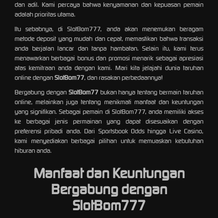
dan adil. Kami percaya bahwa kenyamanan dan kepuasan pemain
adalah prioritas utama.
Itu sebabnya, di SlotBom777, anda akan menemukan beragam
metode deposit yang mudah dan cepat, memastikan bahwa transaksi
anda berjalan lancar dan tanpa hambatan. Selain itu, kami terus
menawarkan berbagai bonus dan promosi menarik sebagai apresiasi
atas kemitraan anda dengan kami. Mari kita jelajahi dunia taruhan
online dengan
SlotBom77
, dan rasakan perbedaannya!
Bergabung dengan
SlotBom77
bukan hanya tentang bermain taruhan
online, melainkan juga tentang menikmati manfaat dan keuntungan
yang signifikan. Sebagai pemain di SlotBom777, anda memiliki akses
ke berbagai jenis permainan yang dapat disesuaikan dengan
preferensi pribadi anda. Dari Sportsbook Odds hingga Live Casino,
kami menyediakan berbagai pilihan untuk memuaskan kebutuhan
hiburan anda.
Manfaat dan Keuntungan
Bergabung dengan
SlotBom777