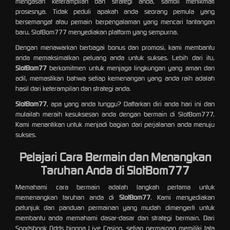
mengasah keterampilan dan strategi anda, sambil menikmati
prosesnya. Tidak peduli apakah anda seorang pemula yang
bersemangat atau pemain berpengalaman yang mencari tantangan
baru, SlotBom777 menyediakan platform yang sempurna.
Dengan menawarkan berbagai bonus dan promosi, kami membantu
anda memaksimalkan peluang anda untuk sukses. Lebih dari itu,
SlotBom77
berkomitmen untuk menjaga lingkungan yang aman dan
adil, memastikan bahwa setiap kemenangan yang anda raih adalah
hasil dari keterampilan dan strategi anda.
SlotBom77
, apa yang anda tunggu? Daftarkan diri anda hari ini dan
mulailah meraih kesuksesan anda dengan bermain di SlotBom777.
Kami menantikan untuk menjadi bagian dari perjalanan anda menuju
sukses.
Pelajari Cara Bermain dan Menangkan
Taruhan Anda di SlotBom777
Memahami cara bermain adalah langkah pertama untuk
memenangkan taruhan anda di
SlotBom77
. Kami menyediakan
petunjuk dan panduan permainan yang mudah dimengerti untuk
membantu anda memahami dasar-dasar dan strategi bermain. Dari
Sportsbook Odds hingga Live Casino, setiap permainan memiliki tata