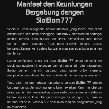
Manfaat dan Keuntungan
Bergabung dengan
SlotBom777
Selain itu, kami menyadari bahwa transaksi yang lancar dan cepat
adalah kunci kepuasan pelanggan.
SlotBom77
menawarkan berbagai
metode deposit yang mudah dan cepat, memastikan anda dapat
bermain tanpa hambatan. Tidak perlu khawatir tentang proses
transaksi, karena kami selalu berusaha menjaga agar berjalan aman
dan lancar.
Dalam menjunjung tinggi fair play,
SlotBom77
selalu berkomitmen
untuk menyediakan lingkungan bermain yang adil dan transparan.
Setiap pemain memiliki peluang yang sama untuk menang,
menjadikan pengalaman bermain anda lebih menantang dan menarik.
Tentu saja, manfaat terbesar bergabung dengan
SlotBom77
adalah
berbagai bonus dan promosi yang kami tawarkan. Kami menghargai
setiap pemain dan memberikan bonus serta promosi menarik sebagai
bentuk apresiasi kami. Dengan berbagai keuntungan ini, bermain
taruhan online di SlotBom777 pasti akan menjadi pengalaman yang
tak terlupakan.