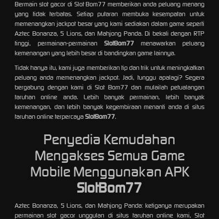
Bermain slot gacor di Slot Bom77 memberikan anda peluang menang
yang tidak terbatas. Setiap putaran membuka kesempatan untuk
memenangkan jackpot besar yang kami sediakan dalam game seperti
Aztec Bonanza, 5 Lions, dan Mahjong Panda. Di bekali dengan RTP
tinggi, permainan-permainan
SlotBom77
menawarkan peluang
kemenangan yang lebih besar di bandingkan game lainnya.
Tidak hanya itu, kami juga memberikan tip dan trik untuk meningkatkan
peluang anda memenangkan jackpot. Jadi, tunggu apalagi? Segera
bergabung dengan kami di Slot Bom77 dan mulailah petualangan
taruhan online anda. Lebih banyak permainan, lebih banyak
kemenangan, dan lebih banyak kegembiraan menanti anda di situs
taruhan online terpercaya
SlotBom77
.
Penyedia Kemudahan
Mengakses Semua Game
Mobile Menggunakan APK
SlotBom77
Aztec Bonanza, 5 Lions, dan Mahjong Panda: ketiganya merupakan
permainan slot gacor unggulan di situs taruhan online kami, Slot