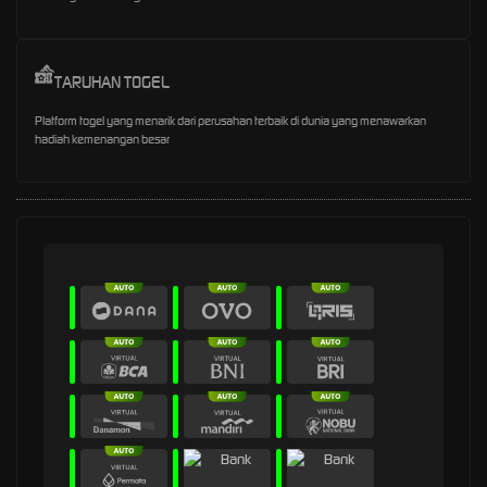
TARUHAN TOGEL
Platform togel yang menarik dari perusahan terbaik di dunia yang menawarkan
hadiah kemenangan besar