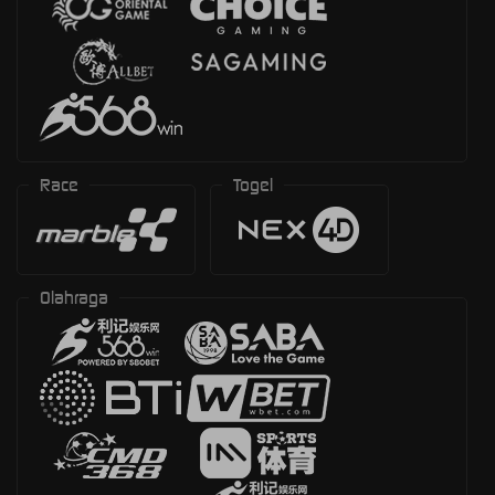
Race
Togel
Olahraga