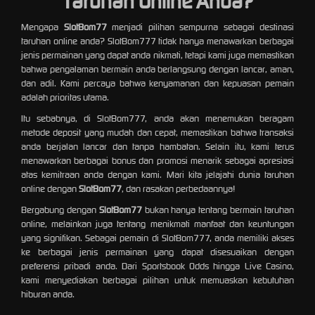
Taruhan Online Anda?
Mengapa
SlotBom77
menjadi pilihan sempurna sebagai destinasi
taruhan online anda? SlotBom777 tidak hanya menawarkan berbagai
jenis permainan yang dapat anda nikmati, tetapi kami juga memastikan
bahwa pengalaman bermain anda berlangsung dengan lancar, aman,
dan adil. Kami percaya bahwa kenyamanan dan kepuasan pemain
adalah prioritas utama.
Itu sebabnya, di SlotBom777, anda akan menemukan beragam
metode deposit yang mudah dan cepat, memastikan bahwa transaksi
anda berjalan lancar dan tanpa hambatan. Selain itu, kami terus
menawarkan berbagai bonus dan promosi menarik sebagai apresiasi
atas kemitraan anda dengan kami. Mari kita jelajahi dunia taruhan
online dengan
SlotBom77
, dan rasakan perbedaannya!
Bergabung dengan
SlotBom77
bukan hanya tentang bermain taruhan
online, melainkan juga tentang menikmati manfaat dan keuntungan
yang signifikan. Sebagai pemain di SlotBom777, anda memiliki akses
ke berbagai jenis permainan yang dapat disesuaikan dengan
preferensi pribadi anda. Dari Sportsbook Odds hingga Live Casino,
kami menyediakan berbagai pilihan untuk memuaskan kebutuhan
hiburan anda.