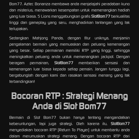
Bom77. Aztec Bonanza membawa anda menjelajahi peradaban kuno
dan misterius, menawarkan kesempatan untuk memenangkan hadiah
yang luar biasa. 5 Lions menggabungkan grafis
SlotBom77
berkualitas
tinggi dan gameplay yang seru, menghadirkan tantangan yang tak
terlupakan.
Sedangkan Mahjong Panda, dengan fitur uniknya, menjamin
pengalaman bermain yang memuaskan dan peluang kemenangan
yang besar. Setiap permainan memiliki RTP yang tinggi, sehingga
meningkatkan peluang anda untuk memenangkan jackpot. Dengan
beragam permainan,
SlotBom77
memberikan sensasi dan
kemenangan luar biasa kepada setiap pemain. Jangan tunggu lagi,
bergabunglah dengan kami dan rasakan sensasi menang yang tak
terbandingkan!
Bocoran RTP : Strategi Menang
Anda di Slot Bom77
Bermain di Slot Bom77 bukan hanya tentang mengandalkan
keberuntungan, tapi juga strategi. Oleh karena itu,
SlotBom77
menyediakan bocoran RTP (Return To Player) untuk membantu anda
dalam merumuskan strategi menang. Dengan bocoran RTP dari