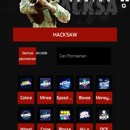
HACKSAW
Semua
Arcade
permainan
Colors
Mines
Speed Crash
Boxes
Moneyplane
Wheel
Coins
Blocks
Hi-Lo
DICE