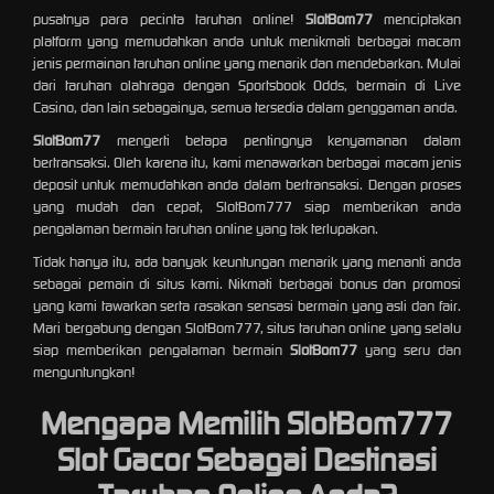
pusatnya para pecinta taruhan online!
SlotBom77
menciptakan
platform yang memudahkan anda untuk menikmati berbagai macam
jenis permainan taruhan online yang menarik dan mendebarkan. Mulai
dari taruhan olahraga dengan Sportsbook Odds, bermain di Live
Casino, dan lain sebagainya, semua tersedia dalam genggaman anda.
SlotBom77
mengerti betapa pentingnya kenyamanan dalam
bertransaksi. Oleh karena itu, kami menawarkan berbagai macam jenis
deposit untuk memudahkan anda dalam bertransaksi. Dengan proses
yang mudah dan cepat, SlotBom777 siap memberikan anda
pengalaman bermain taruhan online yang tak terlupakan.
Tidak hanya itu, ada banyak keuntungan menarik yang menanti anda
sebagai pemain di situs kami. Nikmati berbagai bonus dan promosi
yang kami tawarkan serta rasakan sensasi bermain yang asli dan fair.
Mari bergabung dengan SlotBom777, situs taruhan online yang selalu
siap memberikan pengalaman bermain
SlotBom77
yang seru dan
menguntungkan!
Mengapa Memilih SlotBom777
Slot Gacor Sebagai Destinasi