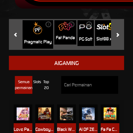
i
i
i
i
i
Facha
Fat Panda
Slot88 x PP
PG Soft
Pragmatic Play
AIGAMING
Semua
Slots
Top
permainan
20
Love Paradise
Cowboy Bullseye
Black WuKong
AI OF ZEUS
Fa Fa Caishen