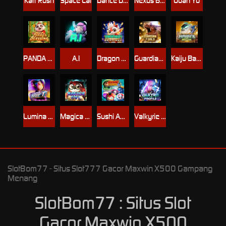
Kart Rush
Space Cat
Dance Dance Dance
Nexus Blade
Guan Yu
PANDA BLESSING
A.I
Dragon Festive
Guardian of Gold
Kaiju Battle
Lumina Drift
Magica Owl
Sushi Avenger
Valkyrie Profile
SlotBom77 - Situs Slot777 Gacor Maxwin X500 Gampang
Menang
SlotBom77 : Situs Slot
Gacor Maxwin X500