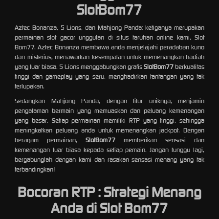
SlotBom77
Aztec Bonanza, 5 Lions, dan Mahjong Panda: ketiganya merupakan
permainan slot gacor unggulan di situs taruhan online kami, Slot
Bom77. Aztec Bonanza membawa anda menjelajahi peradaban kuno
dan misterius, menawarkan kesempatan untuk memenangkan hadiah
yang luar biasa. 5 Lions menggabungkan grafis
SlotBom77
berkualitas
tinggi dan gameplay yang seru, menghadirkan tantangan yang tak
terlupakan.
Sedangkan Mahjong Panda, dengan fitur uniknya, menjamin
pengalaman bermain yang memuaskan dan peluang kemenangan
yang besar. Setiap permainan memiliki RTP yang tinggi, sehingga
meningkatkan peluang anda untuk memenangkan jackpot. Dengan
beragam permainan,
SlotBom77
memberikan sensasi dan
kemenangan luar biasa kepada setiap pemain. Jangan tunggu lagi,
bergabunglah dengan kami dan rasakan sensasi menang yang tak
terbandingkan!
Bocoran RTP : Strategi Menang
Anda di Slot Bom77