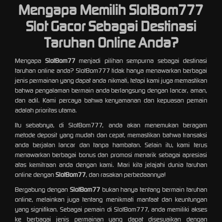
Mengapa Memilih SlotBom777
Slot Gacor Sebagai Destinasi
Taruhan Online Anda?
Mengapa
SlotBom77
menjadi pilihan sempurna sebagai destinasi
taruhan online anda? SlotBom777 tidak hanya menawarkan berbagai
jenis permainan yang dapat anda nikmati, tetapi kami juga memastikan
bahwa pengalaman bermain anda berlangsung dengan lancar, aman,
dan adil. Kami percaya bahwa kenyamanan dan kepuasan pemain
adalah prioritas utama.
Itu sebabnya, di SlotBom777, anda akan menemukan beragam
metode deposit yang mudah dan cepat, memastikan bahwa transaksi
anda berjalan lancar dan tanpa hambatan. Selain itu, kami terus
menawarkan berbagai bonus dan promosi menarik sebagai apresiasi
atas kemitraan anda dengan kami. Mari kita jelajahi dunia taruhan
online dengan
SlotBom77
, dan rasakan perbedaannya!
Bergabung dengan
SlotBom77
bukan hanya tentang bermain taruhan
online, melainkan juga tentang menikmati manfaat dan keuntungan
yang signifikan. Sebagai pemain di SlotBom777, anda memiliki akses
ke berbagai jenis permainan yang dapat disesuaikan dengan