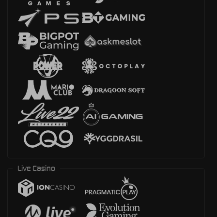
Live Casino