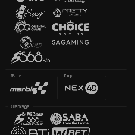
Race
Togel
Olahraga