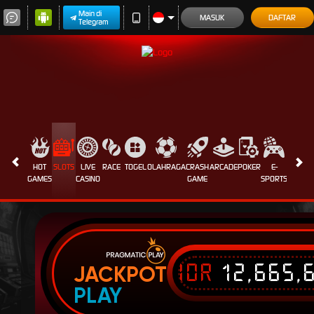
Main di
MASUK
DAFTAR
Telegram
HOT
SLOTS
LIVE
RACE
TOGEL
OLAHRAGA
CRASH
ARCADE
POKER
E-
SABUN
GAMES
CASINO
GAME
SPORTS
AYAM
IDR
12,665,
JACKPOT
PLAY