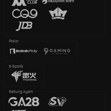
Poker
E-Sports
Sabung Ayam