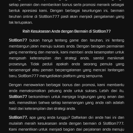
setiap pemain dan memberikan bonus serta promosi menarik sebagai
bentuk apresiasi kami. Dengan berbagai keuntungan ini, bermain
taruhan online di SlotBom777 pasti akan menjadi pengalaman yang
tak terlupakan.
Raih Kesuksesan Anda dengan Bermain di SlotBom77
SlotBom77
bukan hanya tentang game dan taruhan, ini tentang
membangun jalan menuju sukses anda. Dengan beragam permainan
yang menantang dan menarik, kami memberi anda kesempatan untuk
mengasah keterampilan dan strategi anda, sambil menikmati
prosesnya. Tidak peduli apakah anda seorang pemula yang
bersemangat atau pemain berpengalaman yang mencari tantangan
baru, SlotBom777 menyediakan platform yang sempurna.
Dengan menawarkan berbagai bonus dan promosi, kami membantu
anda memaksimalkan peluang anda untuk sukses. Lebih dari itu,
SlotBom77
berkomitmen untuk menjaga lingkungan yang aman dan
adil, memastikan bahwa setiap kemenangan yang anda raih adalah
hasil dari keterampilan dan strategi anda.
SlotBom77
, apa yang anda tunggu? Daftarkan diri anda hari ini dan
mulailah meraih kesuksesan anda dengan bermain di SlotBom777.
Kami menantikan untuk menjadi bagian dari perjalanan anda menuju