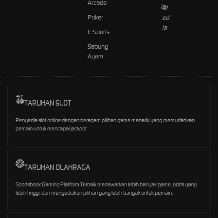
Arcade
Poker
E-Sports
Sabung
Ayam
TARUHAN SLOT
Penyedia slot online dengan beragam pilihan game menarik yang memudahkan
pemain untuk mencapai jackpot
TARUHAN OLAHRAGA
Sportsbook Gaming Platform Terbaik menawarkan lebih banyak game, odds yang
lebih tinggi, dan menyediakan pilihan yang lebih banyak untuk pemain.