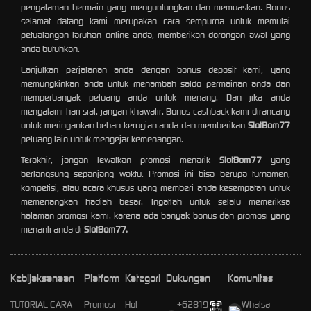
pengalaman bermain yang menguntungkan dan memuaskan. Bonus
selamat datang kami merupakan cara sempurna untuk memulai
petualangan taruhan online anda, memberikan dorongan awal yang
anda butuhkan.
Lanjutkan perjalanan anda dengan bonus deposit kami, yang
memungkinkan anda untuk menambah saldo permainan anda dan
memperbanyak peluang anda untuk menang. Dan jika anda
mengalami hari sial, jangan khawatir. Bonus cashback kami dirancang
untuk meringankan beban kerugian anda dan memberikan
SlotBom77
peluang lain untuk mengejar kemenangan.
Terakhir, jangan lewatkan promosi menarik
SlotBom77
yang
berlangsung sepanjang waktu. Promosi ini bisa berupa turnamen,
kompetisi, atau acara khusus yang memberi anda kesempatan untuk
memenangkan hadiah besar. Ingatlah untuk selalu memeriksa
halaman promosi kami, karena ada banyak bonus dan promosi yang
menanti anda di
SlotBom77.
Kebijaksanaan
Platform
Kategori
Dukungan
Komunitas
TUTORIAL CARA
Promosi
Hot
+62819
Whatsa