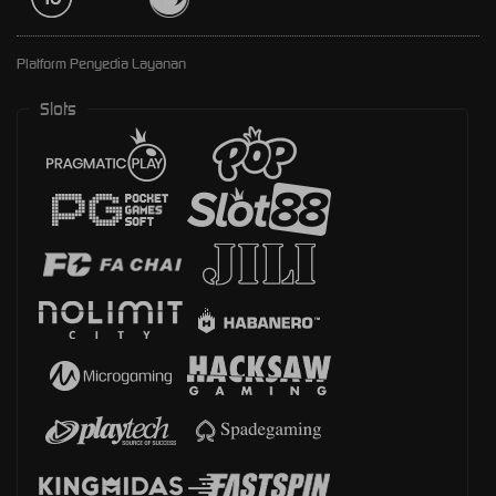
Platform Penyedia Layanan
Slots