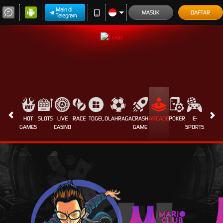
Main di
MASUK
DAFTAR
Telegram
HOT
SLOTS
LIVE
RACE
TOGEL
OLAHRAGA
CRASH
ARCADE
POKER
E-
SABUN
GAMES
CASINO
GAME
SPORTS
AYAM