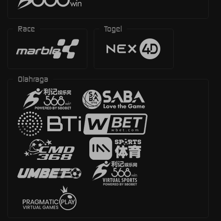
Race
Togel
Olahraga