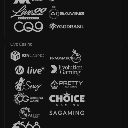
Live Casino