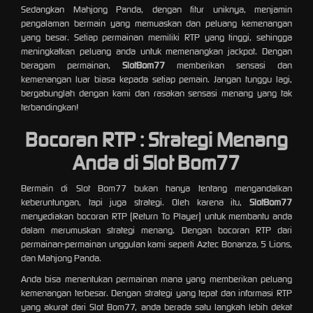
Sedangkan Mahjong Panda, dengan fitur uniknya, menjamin
pengalaman bermain yang memuaskan dan peluang kemenangan
yang besar. Setiap permainan memiliki RTP yang tinggi, sehingga
meningkatkan peluang anda untuk memenangkan jackpot. Dengan
beragam permainan,
SlotBom77
memberikan sensasi dan
kemenangan luar biasa kepada setiap pemain. Jangan tunggu lagi,
bergabunglah dengan kami dan rasakan sensasi menang yang tak
terbandingkan!
Bocoran RTP : Strategi Menang
Anda di Slot Bom77
Bermain di Slot Bom77 bukan hanya tentang mengandalkan
keberuntungan, tapi juga strategi. Oleh karena itu,
SlotBom77
menyediakan bocoran RTP (Return To Player) untuk membantu anda
dalam merumuskan strategi menang. Dengan bocoran RTP dari
permainan-permainan unggulan kami seperti Aztec Bonanza, 5 Lions,
dan Mahjong Panda.
Anda bisa menentukan permainan mana yang memberikan peluang
kemenangan terbesar. Dengan strategi yang tepat dan informasi RTP
yang akurat dari Slot Bom77, anda berada satu langkah lebih dekat