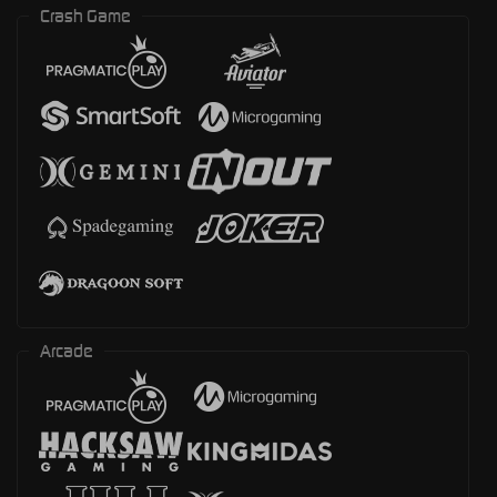
Crash Game
Arcade