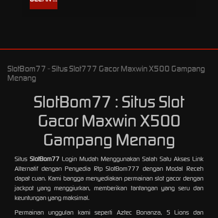
SlotBom77 - Situs Slot777 Gacor Maxwin X500 Gampang
Menang
SlotBom77 : Situs Slot
Gacor Maxwin X500
Gampang Menang
Situs
SlotBom77
Login Mudah Menggunakan Salah Satu Akses Link
Alternatif dengan Penyedia Rtp SlotBom777 dengan Modal Receh
dapat cuan.
Kami bangga menyediakan permainan slot gacor dengan
jackpot yang menggiurkan, memberikan tantangan yang seru dan
keuntungan yang maksimal.
Permainan unggulan kami seperti Aztec Bonanza, 5 Lions dan